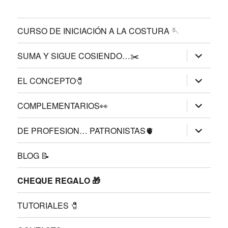
CURSO DE INICIACIÓN A LA COSTURA 🪡
expande
SUMA Y SIGUE COSIENDO…✂️
el
menú
inferior
expande
EL CONCEPTO🧷
el
menú
inferior
expande
COMPLEMENTARIOS👀
el
menú
inferior
expande
DE PROFESION… PATRONISTAS🫀
el
menú
inferior
BLOG 📝
CHEQUE REGALO 🎁
TUTORIALES 🧷