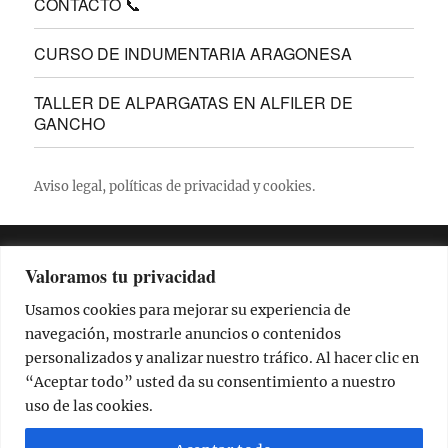
CONTACTO 📞
CURSO DE INDUMENTARIA ARAGONESA
TALLER DE ALPARGATAS EN ALFILER DE
GANCHO
Aviso legal
, políticas de
privacidad
y
cookies
.
Deprecated
: trim(): Passing null to parameter #1
Valoramos tu privacidad
($string) of type string is deprecated in
Usamos cookies para mejorar su experiencia de
/homepages/41/d346718336/htdocs/alfilerdegancho/wp-
navegación, mostrarle anuncios o contenidos
content/plugins/adapta-rgpd/lib/vendor/Mustache/Tokenizer.php
personalizados y analizar nuestro tráfico. Al hacer clic en
110
on line
“Aceptar todo” usted da su consentimiento a nuestro
uso de las cookies.
Aviso Legal
Política de Privacidad
Política de Cookies