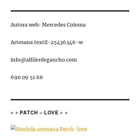
Autora web: Mercedes Coloma
Artesana textil-25436346-w
info@alfilerdegancho.com
690 09 51 66
» » PATCH – LOVE » «