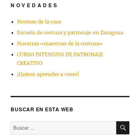
N O V E D A D E S
Normas de la casa
Escuela de costura y patronaje en Zaragoza
Nuestras «maestras de la costura»
CURSO INTENSIVO DE PATRONAJE
CREATIVO
¡Quiero aprender a coser!
BUSCAR EN ESTA WEB
BU
Buscar
por: