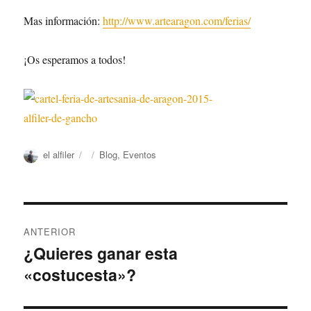
Mas información:
http://www.artearagon.com/ferias/
¡Os esperamos a todos!
Autor
Publicado
Categorías
el alfiler
Blog
,
Eventos
el
Navegación
ANTERIOR
de
¿Quieres ganar esta
Entrada
«costucesta»?
anterior:
entradas