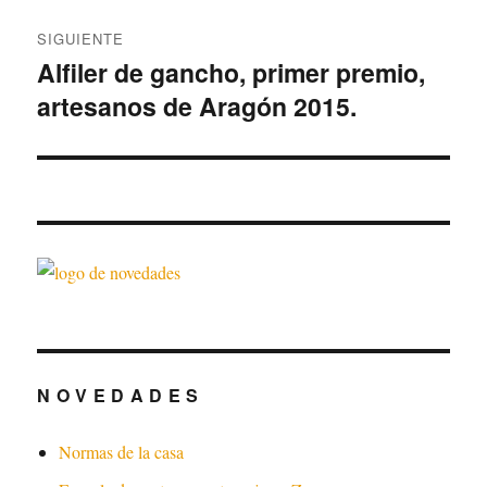
SIGUIENTE
Alfiler de gancho, primer premio,
Entrada
artesanos de Aragón 2015.
siguiente:
N O V E D A D E S
Normas de la casa