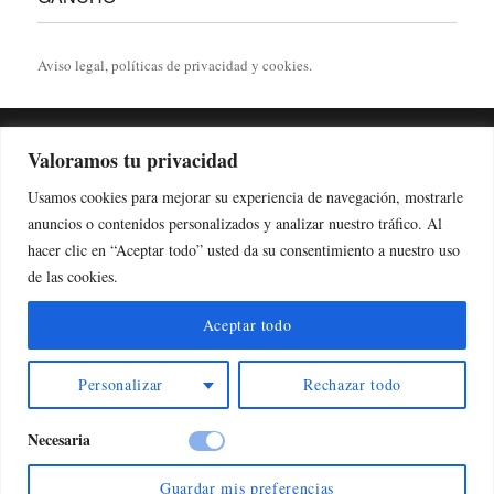
Aviso legal
, políticas de
privacidad
y
cookies
.
Deprecated
: trim(): Passing null to parameter #1 ($string) of type
Valoramos tu privacidad
string is deprecated in
Usamos cookies para mejorar su experiencia de navegación, mostrarle
/homepages/41/d346718336/htdocs/alfilerdegancho/wp-
anuncios o contenidos personalizados y analizar nuestro tráfico. Al
content/plugins/adapta-rgpd/lib/vendor/Mustache/Tokenizer.php
hacer clic en “Aceptar todo” usted da su consentimiento a nuestro uso
110
de las cookies.
on line
Aviso Legal
Política de Privacidad
Política de Cookies
Aceptar todo
Personalizar
Rechazar todo
Deprecated
: trim(): Passing null to parameter #1 ($string) of type
string is deprecated in
Necesaria
/homepages/41/d346718336/htdocs/alfilerdegancho/wp-
content/plugins/adapta-rgpd/lib/vendor/Mustache/Tokenizer.php
Guardar mis preferencias